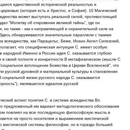
щееся
единственной
исторической
реальностью
и
-
церковью
(
которая
есть
и
Христос
,
и
София
).
10
Магический
единства
может
выступать
реальной
силой
,
противостоящей
здал
"
Молитву
об
откровении
великой
тайны
",
где
он
я
,
но
также
-
как
к
направляющей
и
охранительной
силе
на
Здесь
обнаруживаются
значительные
параллели
с
такими
ма
всеединства
,
как
Парацельс
,
Беме
,
Иоанн
Ангел
Силезский
,
полагает
,
что
специфическая
интуиция
С
.
имеет
особую
в
народной
Именно
в
России
идея
С
.
оказывается
глубоко
я
в
своей
полноте
и
конкретности
В
метафизическом
смысле
С
"
социальное
воплощение
Божества
в
Церкви
Вселенской
",
что
ли
русской
духовной
и
материальной
культуры
в
становлении
В
социальной
жизни
русского
народа
С
.
оказывается
орность
"),
являвшегося
идеалом
русской
ический
аспект
понятия
С
.
в
системе
всеединства
Вл
.
то
предложенный
им
вариант
методологического
обоснования
зом
повлиял
на
всю
последующую
философскую
мысль
в
овится
не
просто
носителем
и
выражением
мистической
о
мистической
системы
философии
,
но
в
гораздо
большей