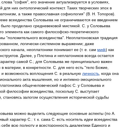
а
слова
"
софия
",
его
значение
актуализируется
в
условиях
,
ый
для
них
онтологический
контекст
.
Таких
творческих
эпох
в
латонизм
,
а
также
православная
софиология
" (
В
.
Н
.
Топоров
).
теме
всеединства
Соловьева
не
ограничиваются
ее
введением
было
проделано
средневековой
мистикой
.
С
.
у
Соловьева
го
элемента
как
самого
философско
-
теоретического
емы
"
положительного
всеединства
".
Неоплатоновская
традиция
рованном
,
логически
-
системном
выражении
;
даже
ского
начала
,
неоплатоники
понимают
ее
(
т
.
е
.
сам
миф
)
как
нструктов
.
Далее
,
у
Плотина
и
неплатоников
всегда
остается
характер
самой
С
.;
для
Соловьева
же
принципиально
важен
я
в
материи
,
в
конкретности
.
С
.
для
него
есть
"
тело
Божие
,
о
и
возможность
воплощения
С
.
в
реальную
личность
,
когда
она
ионального
акта
мышления
,
но
и
интимно
-
эмоционального
платонизма
общечеловеческий
пафос
С
.
у
Соловьева
и
кой
философии
всеединства
,
поскольку
С
.
выступает
и
,
становясь
залогом
осуществления
исторической
судьбы
овьева
можно
выделить
следующие
основные
аспекты
(
по
А
.
ивый
характер
С
.
:
т
.
к
.
сама
С
.
есть
носитель
идеи
всеединства
в
себе
всю
полноту
и
всесторонность
диалектики
Единого
и