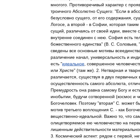
многого
.
Противоречивый
характер
с
проя
троичного
Абсолютно
Сущего:
"
Если
в
абс
безусловно
сущего
,
от
его
содержания
,
су
Логосе
,
а
второй
-
в
Софии
,
которая
таким
сущий
,
различаясь
от
своей
идеи
,
вместе
с
внутренне
соединен
с
нею
.
София
есть
те
божественного
единства
" (
В
.
С
.
Соловьев
, 
сведены
все
основные
мотивы
всеединства
различение
начал
,
универсальность
и
инд
есть
"
идеальное
,
совершенное
человечест
или
Христе
" (
там
же
).
2
.
Нетварная
и
твар
различается
,
существуя
в
двух
первичных
осуществленность
самого
абсолюта
,
отли
Премудрость
она
равна
самому
Богу
и
ест
инобытии
,
будучи
сотворенной
(
космос
и
ч
Богочеловек
.
Поэтому
"
вторая
"
С
.
может
б
мотив
третьего
воплощения
С
. -
как
Богоче
вещественно
-
идеальной
.
Важно
то
,
что
са
олицетворяемое
ею
человечество
на
перв
лишенным
действительности
материально
3
.
Космический
аспект:
рядом
с
первой
,
не