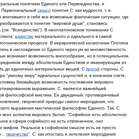
тральным
понятием
Единого
или
Первоединства
,
и
.
Первоначальный
смысл
понятия
С
.
как
мудрости
,
т
.
е
.
е
впитавшего
в
себя
все
возможные
фактические
ситуации
,
где
реображается
в
понятие
"
мировой
души
",
становясь
а
(
см
. "
Всеединство
").
В
неоплатоновском
понимании
С
.
спекта:
единство
материального
и
идеального
в
самой
могоническом
процессе
.
В
иерархической
космогонии
Плотина
пень
в
нисхождении
от
Единого
через
ум
во
множественность
вые
возникает
возможность
многообразия
,
но
в
потенциальном
,
средником
между
абсолютным
Единством
и
эманирующим
из
ть
до
единичных
материальных
вещей
.
С
другой
стороны
,
С
.
ра
"
умному
миру
"
идеальных
сущностей
и
,
в
конечном
счете
,
еловеку
ближайшую
возможность
постижения
мирового
ретизированном
выражении
.
С
.
является
важнейшей
ой
философской
мистики
.
Ее
двуединый
,
противоречивый
ановления
,
творческой
природы
самого
мироздания
,
что
ского
выражения
мистической
философии
Единого
.
Так
,
С
.
и
всех
аспектов
мирового
бытия:
"
Софийное
есть
абсолютное
ьное
в
сфере
софийного
не
есть
отвлеченное
,
оно
ю
мифом
.
Реальное
в
софийском
смысле
есть
не
просто
о
...
творчество
".
С
.
как
ипостась
и
энтелехия
мироздания