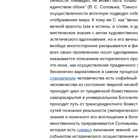
личности
,
очевидно
,
не
может
быть
только
единством
обоих
" (
В
.
С
.
Соловьев
, "
Смысл
осуществленности
вплотную
подводит
соб
отображению
мира
.
К
тому
же
С
.
как
"
вечн
вечной
красоты
(
как
и
истины
,
и
слова
,
и
в
мистическое
знание
с
актом
художественн
эстетического
вдохновения
,
но
и
его
вечны
вообще
многосторонне
раскрывается
в
фи
всех
своих
проявлениях
носит
одновремен
оказывается
описанием
исторического
про
что
иное
,
как
осуществление
предвечного
бесконечно
вариативное
в
самом
процесс
становление
человечества
есть
софийный
человечества
из
состояния
тварной
несво
проходит
цикл
от
предвечной
божественно
самораскрытия
в
универсальном
Богочело
проходит
путь
от
трансцендентного
божест
путей
познания
реальности
(
эмпирическог
знания
и
конечного
его
воплощения
в
бого
женственность
приравнивается
Соловьев
которая
есть
символ
окончания
земной
,
не
субъектом
исторического
осуществления
и