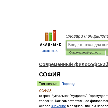
Словари и энциклоп
academic.ru
Современный философский словарь
Современный философский
СОФИЯ
Толкование
Перевод
СОФИЯ
(
с
греч
.
буквально:
"
мудрость
", "
премудрос
теологии
.
Как
самостоятельное
философс
особое
значение
в
позднеантичном
неопл