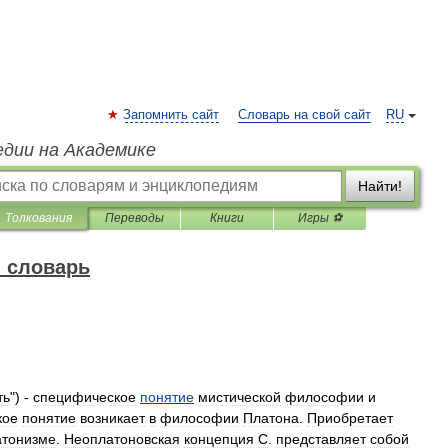
Запомнить сайт
Словарь на свой сайт
RU
едии на Академике
Найти!
Толкования
Переводы
Книги
Игры ⚽
 словарь
ть
") -
специфическое
понятие
мистической
философии
и
кое
понятие
возникает
в
философии
Платона
.
Приобретает
атонизме
.
Неоплатоновская
концепция
С
.
представляет
собой