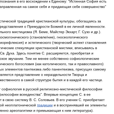
познания
в
его
восхождении
к
Единому:
"
Истинная
София
есть
аправленная
на
самое
себя
и
придающая
себе
совершенство
"
стической
традицией
христианской
культуры
,
обогащаясь
за
редставления
о
Премудрости
Божией
в
ее
личной
явленности
.
льного
мистицизма
(
Я
.
Беме
,
Майстер
Экхарт
,
Г
.
Сузо
и
др
.).
космогонического
(
становле
/
ние
),
гносеологического
морефлексия
)
и
эстетического
(
творческий
аспект
становления
гические
спекуляции
христианской
мистики
,
вписываясь
в
Св
.
Духа
.
Здесь
понятие
С
.
расширяется
,
приобретая
и
ское
звучание
.
Тем
не
менее
собственно
софиологические
ического
богословия
(
как
католического
,
так
и
православного
)
ых
элементов
пантеизма
либо
панентеизма
,
присущих
самому
является
представление
о
нераздельности
Творца
и
жественного
в
самой
структуре
бытия
и
в
каждой
его
частице
.
т
софиология
в
русской
религиозно
-
мистической
философии
философии
всеединства
".
Впервые
концепцию
С
.
в
ее
т
в
свою
систему
В
.
С
.
Соловьев
.
В
его
учении
С
.
приобретает
ой
неоплатонической
традиции
и
в
воспринявшей
ее
элементы
бенно
ареопагитики
и
примыкающая
к
ним
литература
).