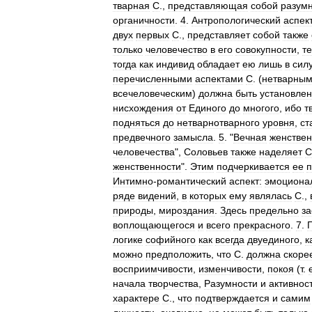
тварная
С
.,
представляющая
собой
разум
органичности
.
4
.
Антропологический
аспект
двух
первых
С
.,
представляет
собой
также
только
человечество
в
его
совокупности
,
т
тогда
как
индивид
обладает
ею
лишь
в
сил
перечисленными
аспектами
С
. (
нетварны
всечеловеческим
)
должна
быть
установле
нисхождения
от
Единого
до
многого
,
ибо
т
подняться
до
нетварнотварного
уровня
,
ст
предвечного
замысла
.
5
. "
Вечная
женствен
человечества
",
Соловьев
также
наделяет
С
женственности
".
Этим
подчеркивается
ее
Интимно
-
романтический
аспект:
эмоциона
ряде
видений
,
в
которых
ему
являлась
С
.,
природы
,
мироздания
.
Здесь
предельно
за
воплощающегося
и
всего
прекрасного
.
7
.
логике
софийного
как
всегда
двуединого
,
к
можно
предположить
,
что
С
.
должна
скоре
восприимчивости
,
изменчивости
,
покоя
(
т
.
начала
творчества
,
Разумности
и
активнос
характере
С
.,
что
подтверждается
и
самим