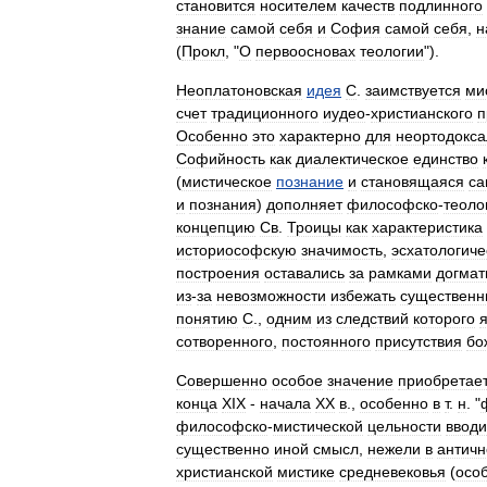
становится
носителем
качеств
подлинного
знание
самой
себя
и
София
самой
себя
,
н
(
Прокл
, "
О
первоосновах
теологии
").
Неоплатоновская
идея
С
.
заимствуется
ми
счет
традиционного
иудео
-
христианского
п
Особенно
это
характерно
для
неортодокса
Софийность
как
диалектическое
единство
(
мистическое
познание
и
становящаяся
са
и
познания
)
дополняет
философско
-
теоло
концепцию
Св
.
Троицы
как
характеристика
историософскую
значимость
,
эсхатологиче
построения
оставались
за
рамками
догмат
из
-
за
невозможности
избежать
существенн
понятию
С
.,
одним
из
следствий
которого
сотворенного
,
постоянного
присутствия
бо
Совершенно
особое
значение
приобретае
конца
XIX
-
начала
XX
в
.,
особенно
в
т
.
н
. "
философско
-
мистической
цельности
вводи
существенно
иной
смысл
,
нежели
в
античн
христианской
мистике
средневековья
(
осо