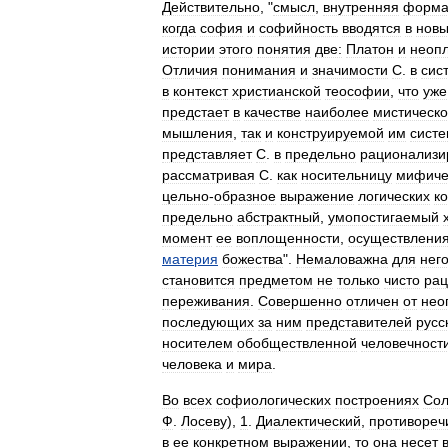
Действительно
, "
смысл
,
внутренняя
форм
когда
софия
и
софийность
вводятся
в
нов
истории
этого
понятия
две:
Платон
и
неоп
Отличия
понимания
и
значимости
С
.
в
сис
в
контекст
христианской
теософии
,
что
уже
предстает
в
качестве
наиболее
мистическо
мышления
,
так
и
конструируемой
им
сист
представляет
С
.
в
предельно
рационализи
рассматривая
С
.
как
носительницу
мифиче
цельно
-
образное
выражение
логических
ко
предельно
абстрактный
,
умопостигаемый
момент
ее
воплощенности
,
осуществлени
материя
божества
".
Немаловажна
для
нег
становится
предметом
не
только
чисто
рац
переживания
.
Совершенно
отличен
от
нео
последующих
за
ним
представителей
русс
носителем
обобществленной
человечност
человека
и
мира
.
Во
всех
софиологических
построениях
Сол
Ф
.
Лосеву
),
1
.
Диалектический
,
противореч
в
ее
конкретном
выражении
,
то
она
несет