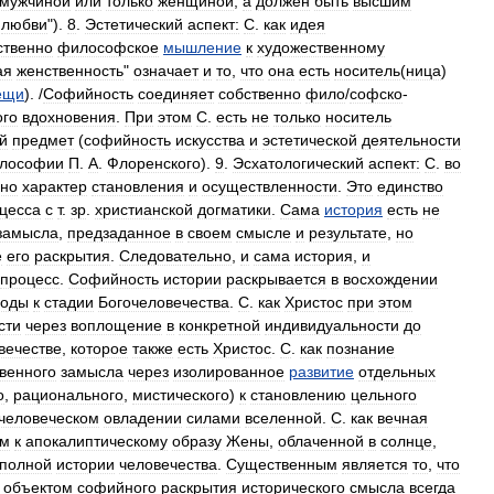
мужчиной
или
только
женщиной
,
а
должен
быть
высшим
любви
").
8
.
Эстетический
аспект:
С
.
как
идея
ственно
философское
мышление
к
художественному
ая
женственность
"
означает
и
то
,
что
она
есть
носитель
(
ница
)
ещи
). /
Софийность
соединяет
собственно
фило
/
софско
-
ого
вдохновения
.
При
этом
С
.
есть
не
только
носитель
й
предмет
(
софийность
искусства
и
эстетической
деятельности
лософии
П
.
А
.
Флоренского
).
9
.
Эсхатологический
аспект:
С
.
во
но
характер
становления
и
осуществленности
.
Это
единство
цесса
с
т
.
зр
.
христианской
догматики
.
Сама
история
есть
не
замысла
,
предзаданное
в
своем
смысле
и
результате
,
но
е
его
раскрытия
.
Следовательно
,
и
сама
история
,
и
процесс
.
Софийность
истории
раскрывается
в
восхождении
боды
к
стадии
Богочеловечества
.
С
.
как
Христос
при
этом
сти
через
воплощение
в
конкретной
индивидуальности
до
вечестве
,
которое
также
есть
Христос
.
С
.
как
познание
венного
замысла
через
изолированное
развитие
отдельных
о
,
рационального
,
мистического
)
к
становлению
цельного
человеческом
овладении
силами
вселенной
.
С
.
как
вечная
ым
к
апокалиптическому
образу
Жены
,
облаченной
в
солнце
,
полной
истории
человечества
.
Существенным
является
то
,
что
объектом
софийного
раскрытия
исторического
смысла
всегда