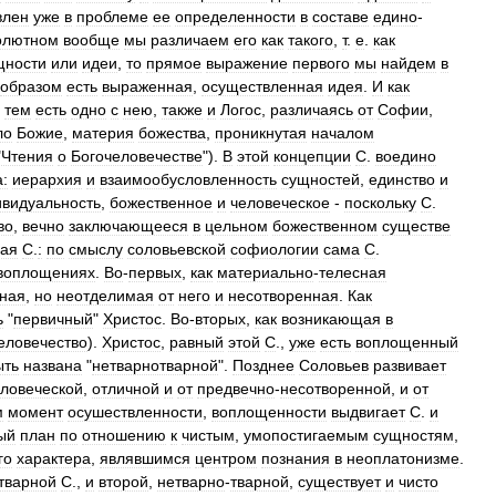
влен
уже
в
проблеме
ее
определенности
в
составе
едино
-
олютном
вообще
мы
различаем
его
как
такого
,
т
.
е
.
как
щности
или
идеи
,
то
прямое
выражение
первого
мы
найдем
в
образом
есть
выраженная
,
осуществленная
идея
.
И
как
тем
есть
одно
с
нею
,
также
и
Логос
,
различаясь
от
Софии
,
ло
Божие
,
материя
божества
,
проникнутая
началом
"
Чтения
о
Богочеловечестве
").
В
этой
концепции
С
.
воедино
:
иерархия
и
взаимообусловленность
сущностей
,
единство
и
ивидуальность
,
божественное
и
человеческое
-
поскольку
С
.
во
,
вечно
заключающееся
в
цельном
божественном
существе
ная
С
.
:
по
смыслу
соловьевской
софиологии
сама
С
.
воплощениях
.
Во
-
первых
,
как
материально
-
телесная
чная
,
но
неотделимая
от
него
и
несотворенная
.
Как
ь
"
первичный
"
Христос
.
Во
-
вторых
,
как
возникающая
в
еловечество
).
Христос
,
равный
этой
С
.,
уже
есть
воплощенный
ыть
названа
"
нетварнотварной
".
Позднее
Соловьев
развивает
ловеческой
,
отличной
и
от
предвечно
-
несотворенной
,
и
от
м
момент
осушествленности
,
воплощенности
выдвигает
С
.
и
ый
план
по
отношению
к
чистым
,
умопостигаемым
сущностям
,
го
характера
,
являвшимся
центром
познания
в
неоплатонизме
.
тварной
С
.,
и
второй
,
нетварно
-
тварной
,
существует
и
чисто