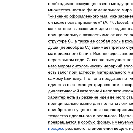
необходимое
связующее
звено
между
цен
множественностью
феноменального
мира
"
жизненно
оформленного
ума
,
уже
заране
он
может
быть
применяем
" (
А
.
Ф
.
Лосев
),
п
конкретным
выражением
идеи
всеединств
принципиальную
важность
имеют
два
ее
а
структуре
С
.,
а
также
ее
особая
роль
в
кос
душа
(
первообраз
С
.)
занимает
третью
сту
материального
бытия
.
Именно
здесь
впер
нераскрытом
виде
.
С
.
всегда
выступает
по
него
миром
онтологических
иерархий
впло
есть
залог
причастности
материального
ми
самому
Единому
.
Т
.
о
.,
она
представляет
ч
единства
в
его
сконцентрированном
,
конк
диалектической
категорией
неоплатоновск
характер
есть
выражение
идеи
вечного
ст
принципиально
важно
для
полноты
логиче
приобретает
существенные
характеристик
тождество
идеального
и
реального
.
Идеал
превращается
в
особую
форму
,
именуему
процесс
реального
,
становления
вещей
,
н