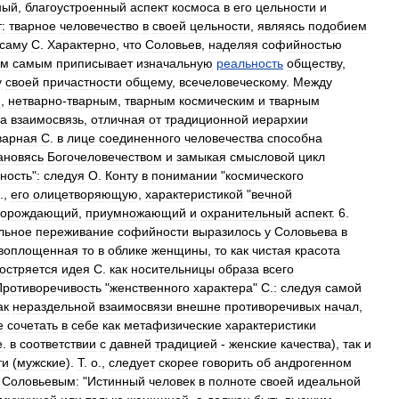
ный
,
благоустроенный
аспект
космоса
в
его
цельности
и
:
тварное
человечество
в
своей
цельности
,
являясь
подобием
саму
С
.
Характерно
,
что
Соловьев
,
наделяя
софийностью
ем
самым
приписывает
изначальную
реальность
обществу
,
у
своей
причастности
общему
,
всечеловеческому
.
Между
м
,
нетварно
-
тварным
,
тварным
космическим
и
тварным
на
взаимосвязь
,
отличная
от
традиционной
иерархии
варная
С
.
в
лице
соединенного
человечества
способна
ановясь
Богочеловечеством
и
замыкая
смысловой
цикл
ность
"
:
следуя
О
.
Конту
в
понимании
"
космического
.,
его
олицетворяющую
,
характеристикой
"
вечной
порождающий
,
приумножающий
и
охранительный
аспект
.
6
.
льное
переживание
софийности
выразилось
у
Соловьева
в
воплощенная
то
в
облике
женщины
,
то
как
чистая
красота
остряется
идея
С
.
как
носительницы
образа
всего
Противоречивость
"
женственного
характера
"
С
.
:
следуя
самой
ак
нераздельной
взаимосвязи
внешне
противоречивых
начал
,
е
сочетать
в
себе
как
метафизические
характеристики
е
.
в
соответствии
с
давней
традицией
-
женские
качества
),
так
и
ти
(
мужские
).
Т
.
о
.,
следует
скорее
говорить
об
андрогенном
Соловьевым:
"
Истинный
человек
в
полноте
своей
идеальной