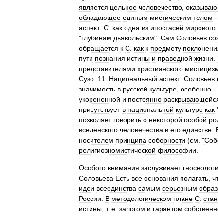
является
цельное
человечество
,
оказываю
обладающее
единым
мистическим
телом
аспект:
С
.
как
одна
из
ипостасей
мирового
"
глубинам
дьявольским
".
Сам
Соловьев
со
обращается
к
С
.
как
к
предмету
поклонени
пути
познания
истины
и
праведной
жизни
.
представителями
христианского
мистициз
Сузо
.
11
.
Национальный
аспект:
Соловьев
значимость
в
русской
культуре
,
особенно
-
укорененной
и
постоянно
раскрывающейс
присутствует
в
национальной
культуре
как
позволяет
говорить
о
некоторой
особой
ро
вселенского
человечества
в
его
единстве
.
носителем
принципа
соборности
(
см
. "
Соб
религиозномистической
философии
.
Особого
внимания
заслуживает
гносеолог
Соловьева
Есть
все
основания
полагать
,
ч
идеи
всеединства
самым
серьезным
обра
России
.
В
методологическом
плане
С
.
стан
истины
,
т
.
е
.
залогом
и
гарантом
собственн